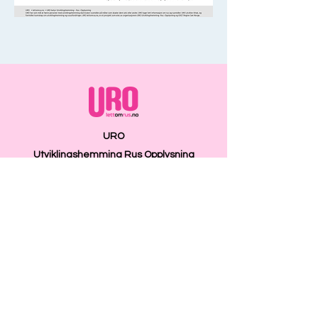
URO
Utviklingshemming Rus Opplysning
Telefon:
413 93 636
E-post:
uro@lettomrus.no
Besøksadresse: Storgaten 11, 3126 Tønsberg